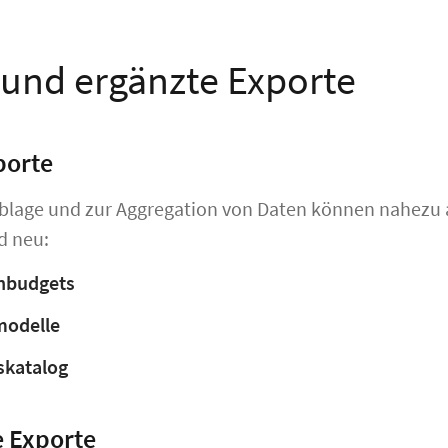
und ergänzte Exporte
porte
Ablage und zur Aggregation von Daten können nahezu 
d neu:
nbudgets
odelle
skatalog
 Exporte