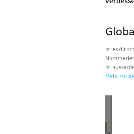
verbesse
Globa
Ist es dir 
Nummerieru
ist ausser
Mehr zur g