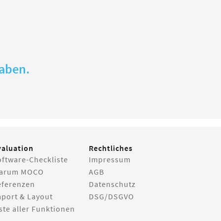
gaben.
valuation
Rechtliches
oftware-Checkliste
Impressum
arum MOCO
AGB
eferenzen
Datenschutz
mport & Layout
DSG/DSGVO
ste aller Funktionen