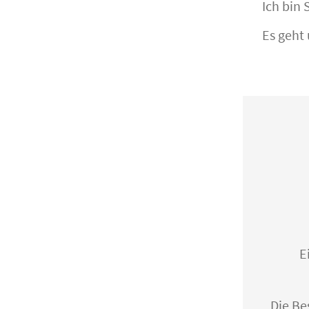
Ich bin
Es geht
E
Die Be