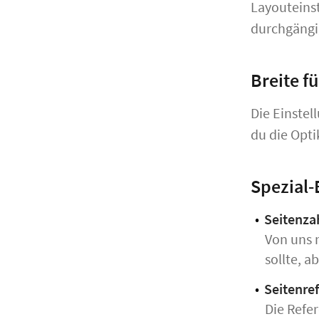
Layouteins
durchgängig
Breite f
Die Einstel
du die Opti
Spezial-
Seitenzah
Von uns 
sollte, a
Seitenref
Die Refer