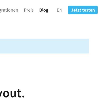
grationen
Preis
Blog
EN
Jetzt testen
yout.