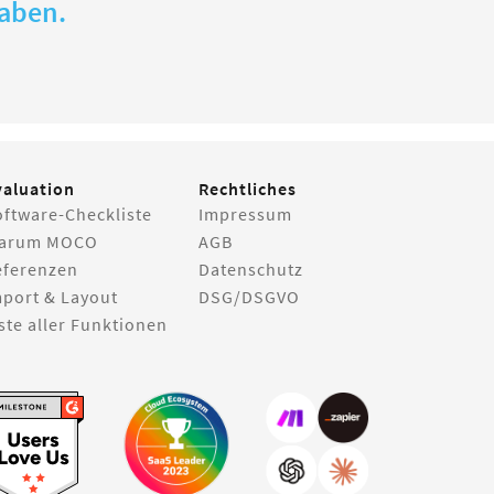
gaben.
valuation
Rechtliches
oftware-Checkliste
Impressum
arum MOCO
AGB
eferenzen
Datenschutz
mport & Layout
DSG/DSGVO
ste aller Funktionen