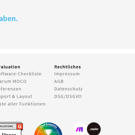
gaben.
valuation
Rechtliches
oftware-Checkliste
Impressum
arum MOCO
AGB
eferenzen
Datenschutz
mport & Layout
DSG/DSGVO
ste aller Funktionen