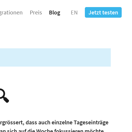
grationen
Preis
Blog
EN
Jetzt testen
🔍
grössert, dass auch einzelne Tageseinträge
 man sich auf die Woche fokussieren möchte.