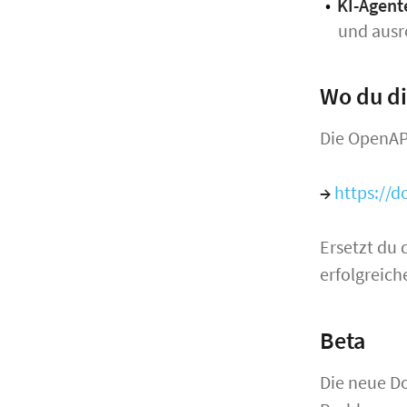
KI-Agent
und ausr
Wo du di
Die OpenAPI
→
https://
Ersetzt du
erfolgreich
Beta
Die neue Do