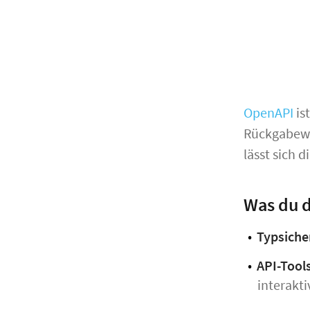
OpenAPI
is
Rückgabewe
lässt sich 
Was du 
Typsiche
API-Tools
interakti