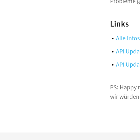
Probleme g
Links
Alle Inf
API Upda
API Upda
PS: Happy 
wir würden 