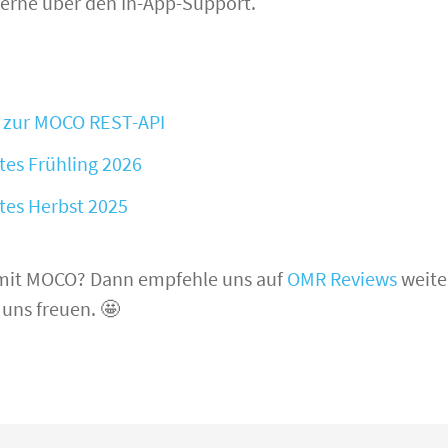
erne über den In-App-Support.
os zur MOCO REST-API
tes Frühling 2026
tes Herbst 2025
mit MOCO? Dann empfehle uns auf
OMR Reviews
weite
uns freuen. 🤩