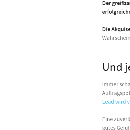
Der greifba
erfolgreich
Die Akquis
Wahrschein
Und j
Immer scha
Auftragspot
Lead wird 
Eine zuverl
gutes Gefüh