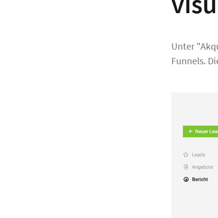
visu
Unter "Akqu
Funnels. D