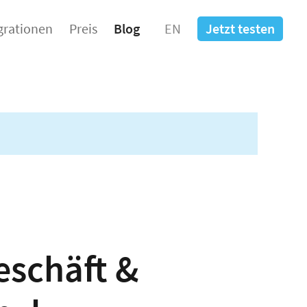
grationen
Preis
Blog
EN
Jetzt testen
eschäft &