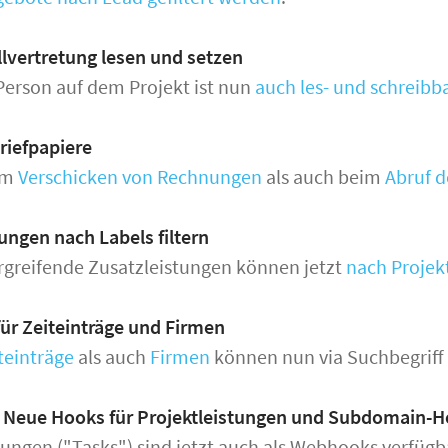
llvertretung lesen und setzen
Person auf dem Projekt ist nun
auch les- und schreibb
riefpapiere
im
Verschicken von Rechnungen
als auch beim
Abruf d
ungen nach Labels filtern
rgreifende Zusatzleistungen können jetzt
nach Projekt
ür Zeiteinträge und Firmen
teinträge
als auch
Firmen
können nun via Suchbegriff 
Neue Hooks für Projektleistungen und Subdomain-H
tungen ("Tasks") sind jetzt auch als Webhooks verfüg