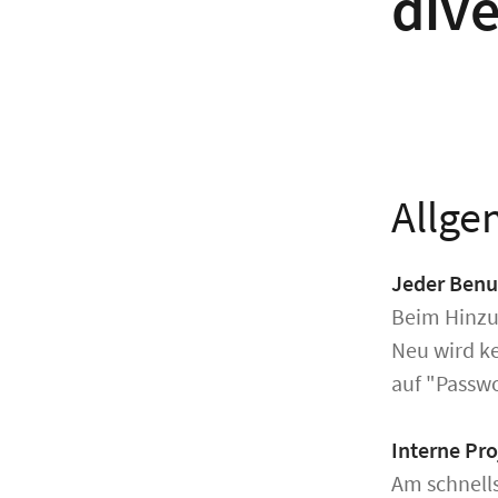
dive
Allge
Jeder Benut
Beim Hinzuf
Neu wird ke
auf "Passw
Interne Pro
Am schnells