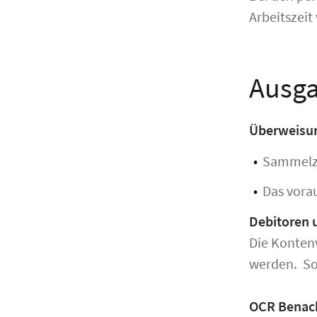
Arbeitszeit
Ausga
Überweisun
Sammelza
Das vora
Debitoren 
Die Konten
werden. So 
OCR Benach