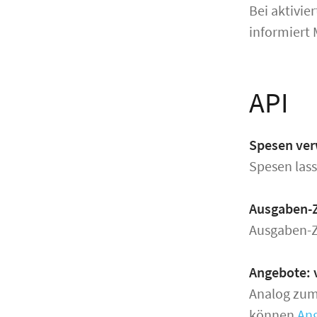
Bei aktivie
informiert
API
Spesen ver
Spesen las
Ausgaben-Z
Ausgaben-Z
Angebote: v
Analog zu
können
Ang