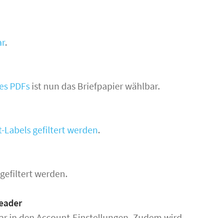
ar
.
es PDFs
ist nun das Briefpapier wählbar.
-Labels gefiltert werden
.
gefiltert werden.
eader
bar in den Account-Einstellungen. Zudem wird