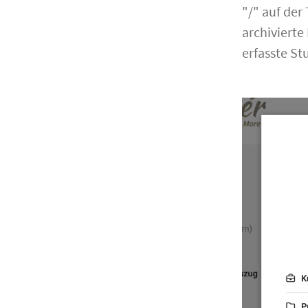
"/" auf der
archiviert
erfasste St