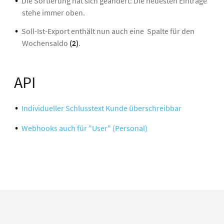
Die Sortierung hat sich geändert: Die neuesten Einträge
stehe immer oben.
Soll-Ist-Export enthält nun auch eine Spalte für den
Wochensaldo
(2)
.
API
Individueller Schlusstext Kunde überschreibbar
Webhooks auch für "User" (Personal)